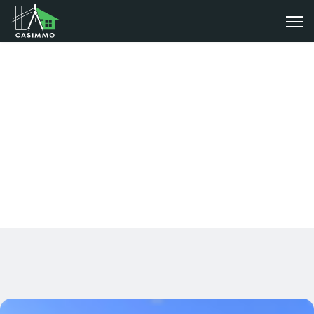
La société
Casimmo : Expert en Construction LSF pour Maisons Durables,
Performantes, Écologiques et Innovantes.