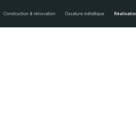
Construction & rénovation
Ossature métallique
Réalisati
rénovation