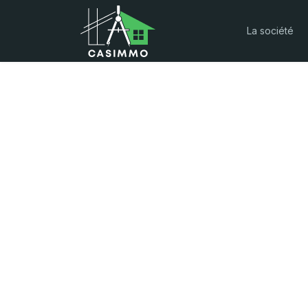
La société
Construction & 
Tout le savoir-faire dont vous avez besoin
pour la construction ou rénovation de votre
maison