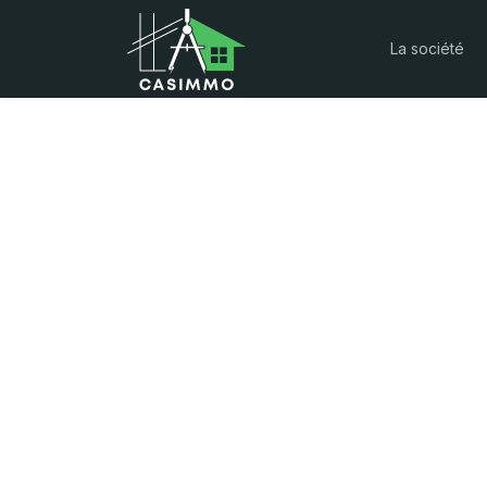
La société
Construction & 
Tout le savoir-faire dont vous avez besoin
pour la construction ou rénovation de votre
maison