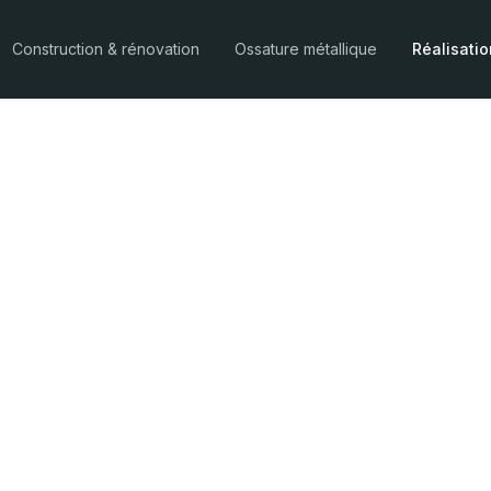
Construction & rénovation
Ossature métallique
Réalisati
rénovation