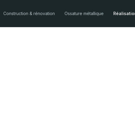
Construction & rénovation
Ossature métallique
Réalisati
rénovation