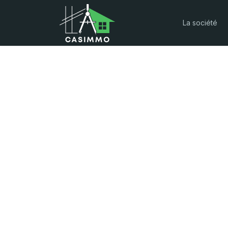
La société
Construction & 
Tout le savoir-faire dont vous avez besoin
pour la construction ou rénovation de votre
maison